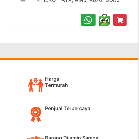
K HERO - ATX, AM5, X870, DDR5
Harga
Termurah
Penjual Terpercaya
Barang Dijamin Sampai